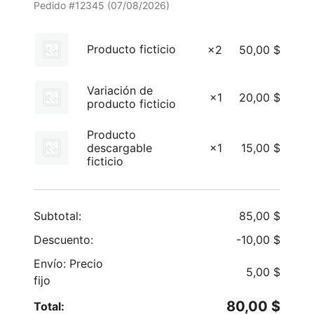
Pedido #12345 (
07/08/2026
)
Producto ficticio
×2
50,00
$
Variación de
×1
20,00
$
producto ficticio
Producto
descargable
×1
15,00
$
ficticio
Subtotal:
85,00
$
Descuento:
-
10,00
$
Envío: Precio
5,00
$
fijo
80,00
$
Total: