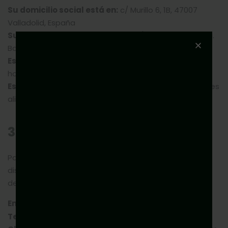
Su domicilio social está en:
c/ Murillo 6, 1B, 47007
Valladolid, España
Su domicilio industrial está en:
c/ Dr. Moreno 20, Pta.
Baja, Puerta 5, 47008 Valladolid, España
Está inscrita en el:
Registro Mercantil de Valladolid,
hoja VA-31321, folio 217 del tomo1573 del archivo
Está inscrita en el:
Registro de Empresas y actividades
alimentarias: 26.019586/VA
3. Comunicación
Para comunicarse con nosotros, ponemos a su
disposición diferentes medios de contacto que
detallamos a continuación:
Email:
cliente@nutribiolite.com
Teléfono:
983 654 678