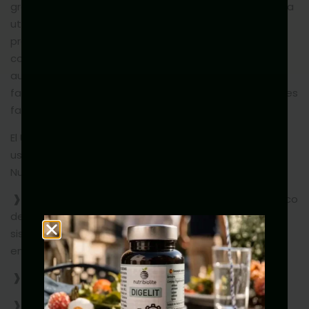
gratuito. No obstante, Nutribiolite puede condicionar la
utilización de algunos de los servicios ofrecidos a la
previa cumplimentación del formulario
correspondiente. En este caso, el Usuario garantiza la
autenticidad y actualidad de todos los datos que
facilite y será el único responsable de las declaraciones
falsas o inexactas.
El Usuario se compromete expresamente a hacer un
uso adecuado de los contenidos y servicios de
Nutribiolite y a no emplearlos para, entre otros:
❱
Intentar acceder a las cuentas de correo electrónico
de otros Usuarios o a áreas restringidas de los
sistemas informáticos de Nutribiolite o de terceros y,
en su caso, extraer información.
❱
Suplantar la identidad de otros Usuarios.
❱
Vulnerar derechos de propiedad intelectual o