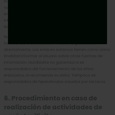
buena fe, orden público o este Aviso Legal, incluidas
vulneraciones de propiedad intelectual, secretos
empresariales, honor, intimidad o imagen, así como
infracciones de competencia desleal o publicidad
ilícita.
Nutribiolite no se responsabiliza de la información
hallada fuera de este Sitio Web y no gestionada
directamente. Los enlaces externos tienen como única
finalidad informar al Usuario sobre otras fuentes de
información. Nutribiolite no garantiza ni se
responsabiliza del funcionamiento de los sitios
enlazados, ni recomienda su visita. Tampoco se
responsabiliza de hipervínculos creados por terceros.
6. Procedimiento en caso de
realización de actividades de