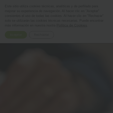
Suplementación personalizada
Este sitio utiliza cookies técnicas, analíticas y de perfilado para
mejorar su experiencia de navegación. Al hacer clic en "Aceptar"
0
consientes el uso de todas las cookies. Al hacer clic en "Rechazar"
solo se utilizarán las cookies técnicas necesarias. Puede encontrar
Política de Cookies
más información en nuestra nostra
.
5%
Aceptar
Rechazar