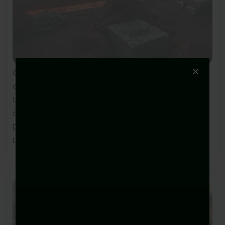
Complejo de Hierro, qué forma elegir para
absorberlo bien
Un ensayo controlado en mujeres adultas
comparó bisglicinato ferroso y sulfato ferroso.
Descubre qué forma de iron absorbe mejor el ...
Leer más »