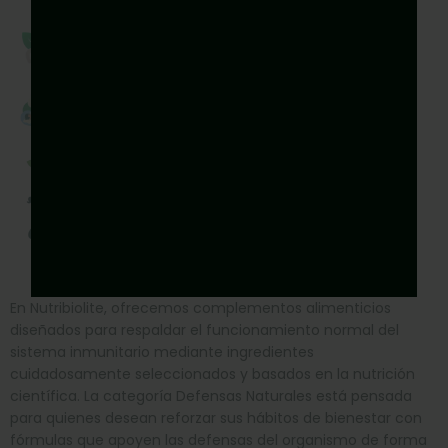
Bienestar digestivo y
depuración
Sueño y estrés
Antienvejecimiento
Salud femenina
En Nutribiolite, ofrecemos complementos alimenticios
diseñados para respaldar el funcionamiento normal del
sistema inmunitario mediante ingredientes
cuidadosamente seleccionados y basados en la nutrición
científica. La categoría Defensas Naturales está pensada
para quienes desean reforzar sus hábitos de bienestar con
fórmulas que apoyen las defensas del organismo de forma