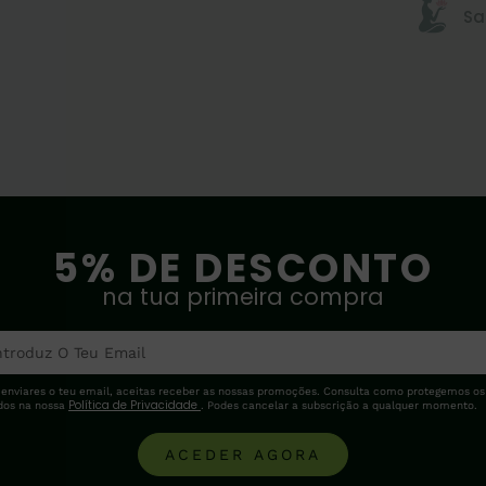
Sa
5% DE DESCONTO
na tua primeira compra
 enviares o teu email, aceitas receber as nossas promoções. Consulta como protegemos os
Política de Privacidade
dos na nossa
. Podes cancelar a subscrição a qualquer momento.
ACEDER AGORA