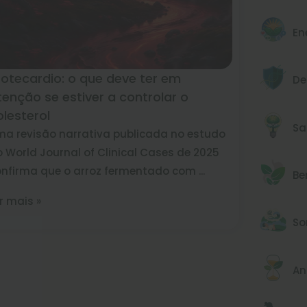
En
rotecardio: o que deve ter em
De
tenção se estiver a controlar o
olesterol
Sa
a revisão narrativa publicada no estudo
 World Journal of Clinical Cases de 2025
nfirma que o arroz fermentado com ...
Be
r mais »
So
An