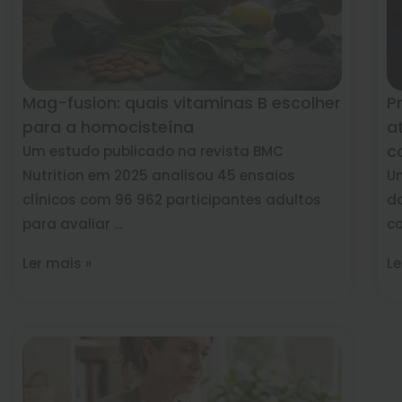
Mag-fusion: quais vitaminas B escolher
P
para a homocisteína
a
c
Um estudo publicado na revista BMC
Nutrition em 2025 analisou 45 ensaios
Um
clínicos com 96 962 participantes adultos
do
para avaliar ...
co
Ler mais »
Le