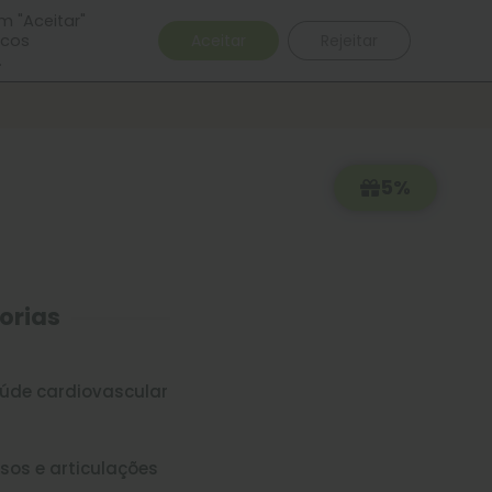
Clube de Saúde
Português
English
m "Aceitar"
icos
Aceitar
Rejeitar
.
5%
orias
úde cardiovascular
sos e articulações