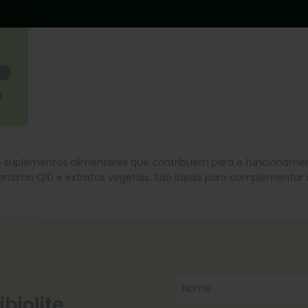
is
ece suplementos alimentares que contribuem para o funcioname
nzima Q10 e extratos vegetais. São ideais para complementar u
biolite