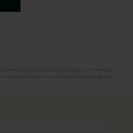
nto normal do coração e da circulação, com fórmulas
m estilo de vida ativo e uma alimentação equilibrada.