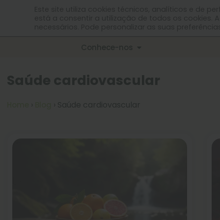
Envio grátis em 24-48 h
Centro de apoio
Este site utiliza cookies técnicos, analíticos e de p
está a consentir a utilização de todos os cookies. A
necessários. Pode personalizar as suas preferênc
Início
Produtos
Aprende
Conhece-nos
Saúde cardiovascular
›
›
Saúde cardiovascular
Home
Blog