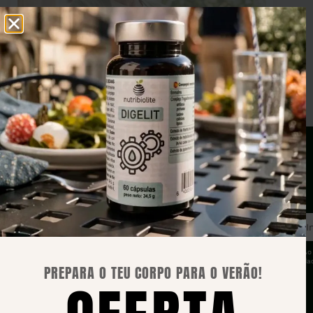
Protecardio: o que ter em conta ao
escolher um suplemento para o
colesterol
Quando o médico menciona o colesterol
pela primeira vez, muitas pessoas fazem o
mesmo: pesquisam no Google o que podem
Ao
...
da
PREPARA O TEU CORPO PARA O VERÃO!
Ler mais »