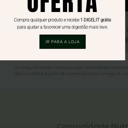
OFERTA
Carregar ma
Compra qualquer produto e recebe
1 DIGELIT grátis
para ajudar a favorecer uma digestão mais leve.
IR PARA A LOJA
A categoria Saúde Cardiovascular da Nutribiolite ofer
desenvolvidas a partir de nutrientes como ómega-3, coe
Comunidade Nutri